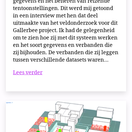
gegevens en het beheren van reizende
tentoonstellingen. Dit werd mij getoond
in een interview met hen dat deel
uitmaakte van het veldonderzoek voor dit
Gallerbee project. Ik had de gelegenheid
om te zien hoe zij met dit systeem werken
en het soort gegevens en verbanden die
zij bijhouden. De verbanden die zij leggen
tussen verschillende datasets waren…
Proof
Lees verder
of
Concept
#5
|
Airtable
+
tweerichtingsverkeer
van