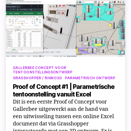
met
een
vaste
voorraad
vitrinetafels
Categorieën
GALLERBEE CONCEPT VOOR
TENTOONSTELLINGSONTWERP
GRASSHOPPER / RHINO3D
PARAMETRISCH ONTWERP
Proof of Concept #1 | Parametrische
tentoonstelling vanuit Excel
Dit is een eerste Proof of Concept voor
Gallerbee uitgewerkt aan de hand van
een uitwisseling tussen een online Excel
document dat via Grasshopper