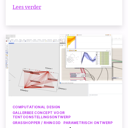
Proof
Lees verder
of
Concept
#4
|
Analyseer
zichtbaarheid
Categorieën
COMPUTATIONAL DESIGN
GALLERBEE CONCEPT VOOR
TENTOONSTELLINGSONTWERP
GRASSHOPPER / RHINO3D
PARAMETRISCH ONTWERP