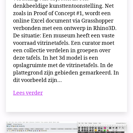
denkbeeldige kunsttentoonstelling. Net
zoals in Proof of Concept #1, wordt een
online Excel document via Grasshopper
verbonden met een ontwerp in Rhino3D.
De situatie: Een museum heeft een vaste
voorraad vitrinetafels. Een curator moet
een collectie verdelen in groepen over
deze tafels. In het 3d model is een
opslagruimte met de vitrinetafels. In de
plattegrond zijn gebieden gemarkeerd. In
dit voorbeeld zijn…
Proof
Lees verder
of
Concept
#2
|
Indeling