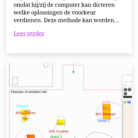
omdat hij/zij de computer kan dicteren
welke oplossingen de voorkeur
verdienen. Deze methode kan worden…
Proof
Lees verder
of
Concept
#3
|
Maximaliseer
zichtbaarheid
met
een
evolutionary
solver