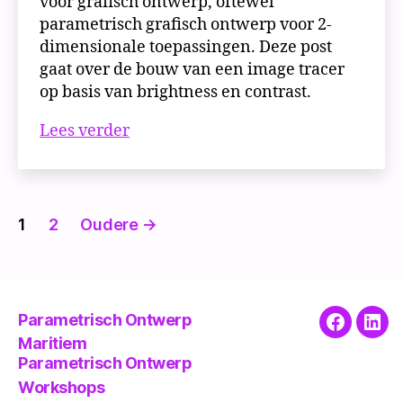
voor grafisch ontwerp, oftewel
parametrisch grafisch ontwerp voor 2-
dimensionale toepassingen. Deze post
gaat over de bouw van een image tracer
op basis van brightness en contrast.
Image
Lees verder
tracer
met
patroon
Berichten
opties
1
2
Oudere
→
paginering
Parametrisch Ontwerp
Faceboo
Link
Maritiem
Parametrisch Ontwerp
Workshops