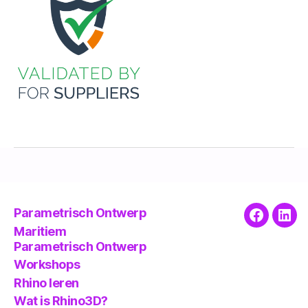
Parametrisch Ontwerp
Faceboo
Link
Maritiem
Parametrisch Ontwerp
Workshops
Rhino leren
Wat is Rhino3D?