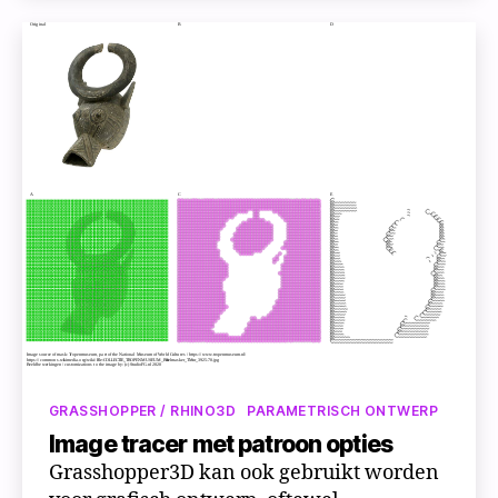
#1
|
Parametrische
tentoonstelling
vanuit
Excel
Categorieën
GRASSHOPPER / RHINO3D
PARAMETRISCH ONTWERP
Image tracer met patroon opties
Grasshopper3D kan ook gebruikt worden