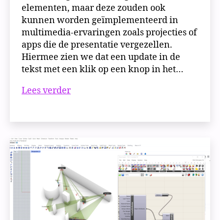
elementen, maar deze zouden ook
kunnen worden geïmplementeerd in
multimedia-ervaringen zoals projecties of
apps die de presentatie vergezellen.
Hiermee zien we dat een update in de
tekst met een klik op een knop in het…
Proof
Lees verder
of
Concept
#6
|
Meertalige
object
teksten
vanuit
Airtable
naar