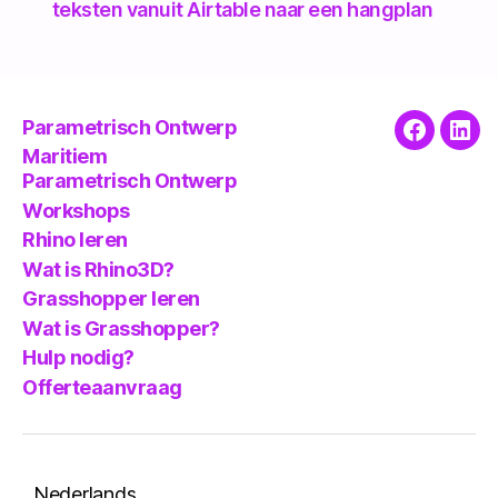
teksten vanuit Airtable naar een hangplan
Parametrisch Ontwerp
Faceboo
Link
Maritiem
Parametrisch Ontwerp
Workshops
Rhino leren
Wat is Rhino3D?
Grasshopper leren
Wat is Grasshopper?
Hulp nodig?
Offerteaanvraag
Nederlands