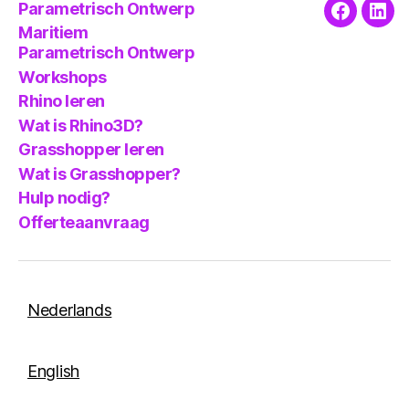
Parametrisch Ontwerp
Faceboo
Link
Maritiem
Parametrisch Ontwerp
Workshops
Rhino leren
Wat is Rhino3D?
Grasshopper leren
Wat is Grasshopper?
Hulp nodig?
Offerteaanvraag
Nederlands
English